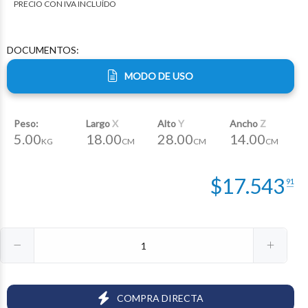
PRECIO CON IVA INCLUÍDO
DOCUMENTOS:
MODO DE USO
Peso:
Largo
X
Alto
Y
Ancho
Z
5.00
18.00
28.00
14.00
KG
CM
CM
CM
$
17.543
91
COMPRA DIRECTA