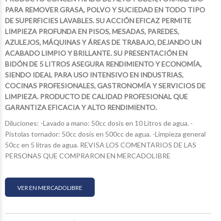
PARA REMOVER GRASA, POLVO Y SUCIEDAD EN TODO TIPO
DE SUPERFICIES LAVABLES. SU ACCIÓN EFICAZ PERMITE
LIMPIEZA PROFUNDA EN PISOS, MESADAS, PAREDES,
AZULEJOS, MÁQUINAS Y ÁREAS DE TRABAJO, DEJANDO UN
ACABADO LIMPIO Y BRILLANTE. SU PRESENTACIÓN EN
BIDÓN DE 5 LITROS ASEGURA RENDIMIENTO Y ECONOMÍA,
SIENDO IDEAL PARA USO INTENSIVO EN INDUSTRIAS,
COCINAS PROFESIONALES, GASTRONOMÍA Y SERVICIOS DE
LIMPIEZA. PRODUCTO DE CALIDAD PROFESIONAL QUE
GARANTIZA EFICACIA Y ALTO RENDIMIENTO.
Diluciones: -Lavado a mano: 50cc dosis en 10 Litros de agua. -
Pistolas tornador: 50cc dosis en 500cc de agua. -Limpieza general
50cc en 5 litras de agua. REVISA LOS COMENTARIOS DE LAS
PERSONAS QUE COMPRARON EN MERCADOLIBRE
VER EN MERCADOLIBRE
$9.600
$14.673
$3.462
$16.860
43
34
46
70