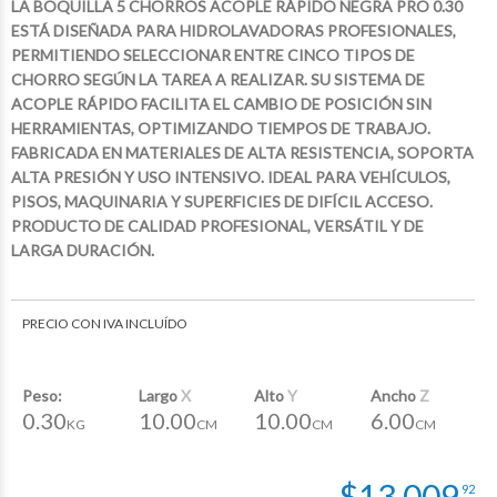
LA BOQUILLA 5 CHORROS ACOPLE RÁPIDO NEGRA PRO 0.30
ESTÁ DISEÑADA PARA HIDROLAVADORAS PROFESIONALES,
PERMITIENDO SELECCIONAR ENTRE CINCO TIPOS DE
CHORRO SEGÚN LA TAREA A REALIZAR. SU SISTEMA DE
ACOPLE RÁPIDO FACILITA EL CAMBIO DE POSICIÓN SIN
HERRAMIENTAS, OPTIMIZANDO TIEMPOS DE TRABAJO.
FABRICADA EN MATERIALES DE ALTA RESISTENCIA, SOPORTA
ALTA PRESIÓN Y USO INTENSIVO. IDEAL PARA VEHÍCULOS,
PISOS, MAQUINARIA Y SUPERFICIES DE DIFÍCIL ACCESO.
PRODUCTO DE CALIDAD PROFESIONAL, VERSÁTIL Y DE
LARGA DURACIÓN.
PRECIO CON IVA INCLUÍDO
$188.063
$188.063
$188.063
04
04
04
$188.063
04
Peso:
Largo
X
Alto
Y
Ancho
Z
0.30
10.00
10.00
6.00
KG
CM
CM
CM
$
13.009
92