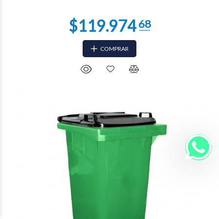
COMPRAR
$53.670
58