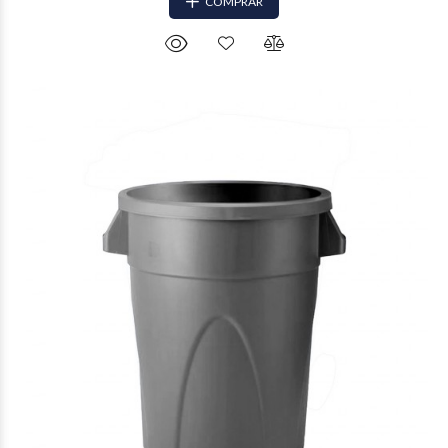
COMPRAR
$75.138
81