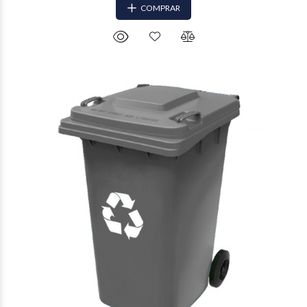
COMPRAR
$265.342
78