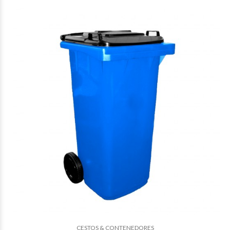
$68.683
06
$68.683
06
CESTOS & CONTENEDORES