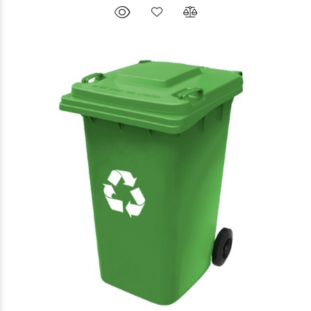
$216.186
60