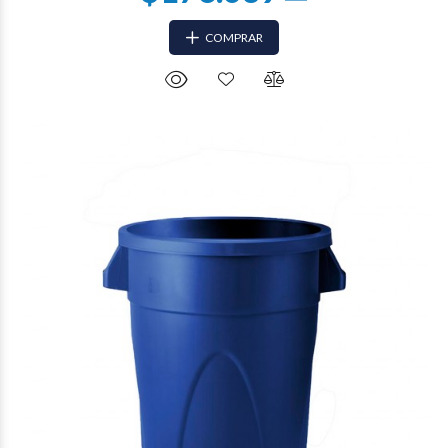
COMPRAR
$75.138
81