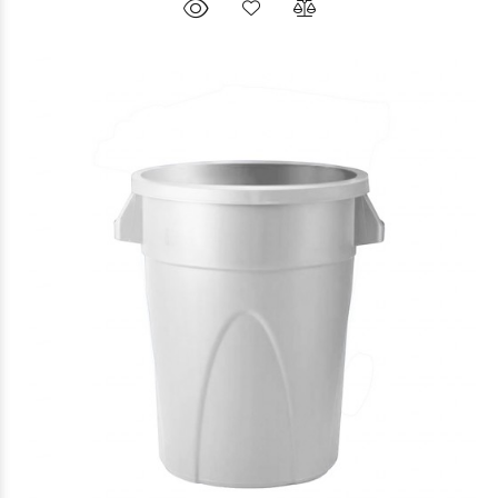
$68.683
06