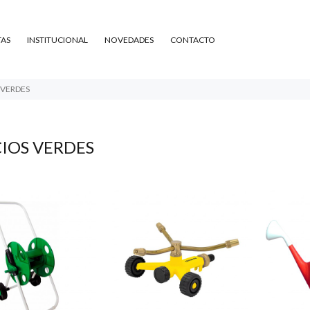
TAS
INSTITUCIONAL
NOVEDADES
CONTACTO
 VERDES
CIOS VERDES
1.227
$16.885
21
48