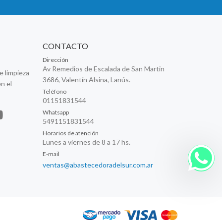
CONTACTO
Dirección
Av Remedios de Escalada de San Martin
e limpieza
3686, Valentín Alsina, Lanús.
n el
Teléfono
01151831544
Whatsapp
5491151831544
Horarios de atención
Lunes a viernes de 8 a 17 hs.
E-mail
ventas@abastecedoradelsur.com.ar