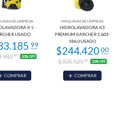
INAS DE LIMPIEZA
MAQUINAS DE LIMPIEZA
OLAVADORA K 5 -
HIDROLAVADORA K3
RCHER USADO
PREMIUM KARCHER 1.603-
186.0 USADO
3.982
49
20% OFF
$305.525
00
20% OFF
COMPRAR
COMPRAR