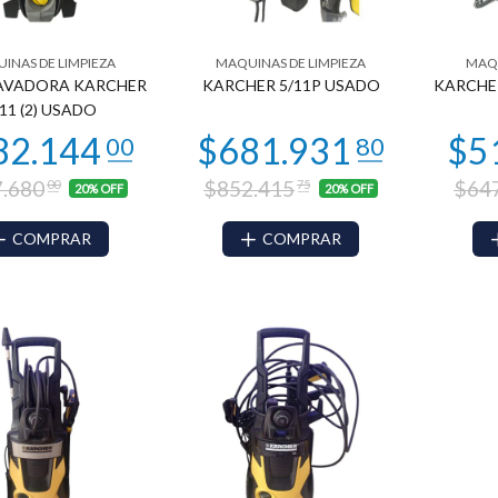
INAS DE LIMPIEZA
MAQUINAS DE LIMPIEZA
MAQU
83.185
99
AVADORA KARCHER
KARCHER 5/11P USADO
KARCHE
$244.420
00
/11 (2) USADO
.680
$852.415
$64
00
75
20% OFF
20% OFF
COMPRAR
COMPRAR