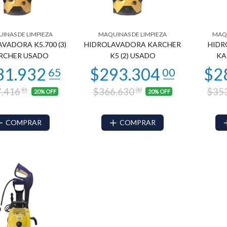
INAS DE LIMPIEZA
MAQUINAS DE LIMPIEZA
MAQU
VADORA K5.700 (3)
HIDROLAVADORA KARCHER
HIDR
RCHER USADO
K5 (2) USADO
KA
.416
$366.630
$35
81
00
20% OFF
20% OFF
COMPRAR
COMPRAR