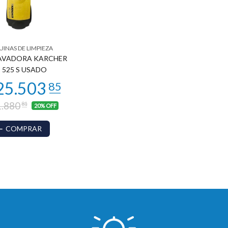
INAS DE LIMPIEZA
AVADORA KARCHER
 525 S USADO
.880
81
20% OFF
COMPRAR