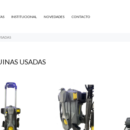
TAS
INSTITUCIONAL
NOVEDADES
CONTACTO
USADAS
INAS USADAS
18.170
$405.696
40
79