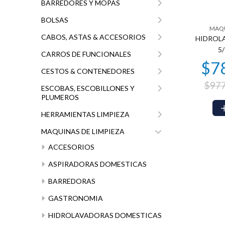
BARREDORES Y MOPAS
BOLSAS
MAQU
$381.932
$293.304
$2
65
00
CABOS, ASTAS & ACCESORIOS
HIDROL
5
CARROS DE FUNCIONALES
CESTOS & CONTENEDORES
$977
ESCOBAS, ESCOBILLONES Y
PLUMEROS
HERRAMIENTAS LIMPIEZA
MAQUINAS DE LIMPIEZA
ACCESORIOS
$225.503
85
ASPIRADORAS DOMESTICAS
BARREDORAS
GASTRONOMIA
HIDROLAVADORAS DOMESTICAS