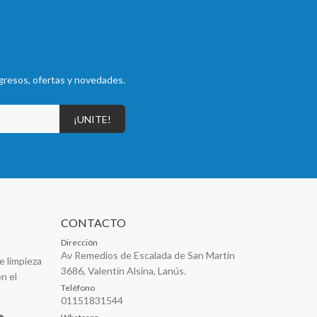
gresos, ofertas y novedades.
¡UNITE!
CONTACTO
Dirección
Av Remedios de Escalada de San Martin
e limpieza
3686, Valentín Alsina, Lanús.
n el
Teléfono
01151831544