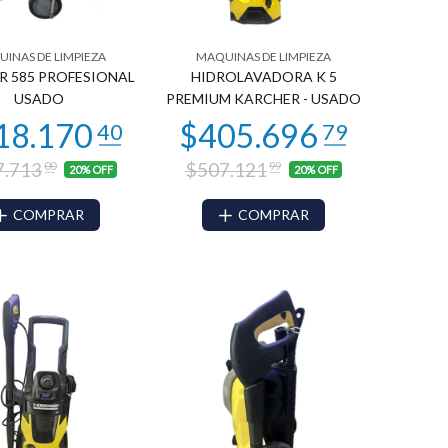
INAS DE LIMPIEZA
MAQUINAS DE LIMPIEZA
R 585 PROFESIONAL
HIDROLAVADORA K 5
USADO
PREMIUM KARCHER - USADO
7.713
$507.121
00
99
20% OFF
20% OFF
COMPRAR
COMPRAR