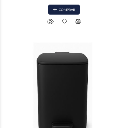
COMPRAR
$47.703
98