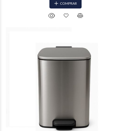
COMPRAR
$82.764
00