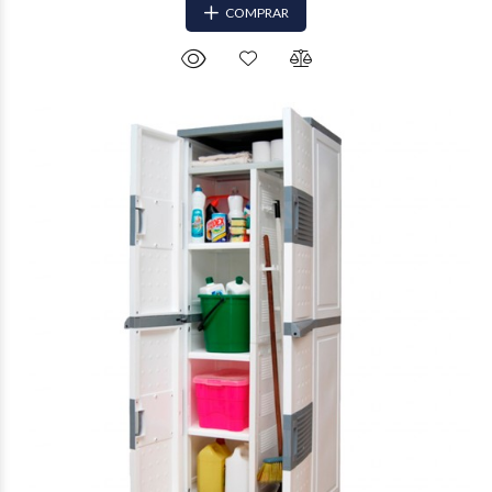
COMPRAR
$774.748
81