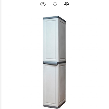
$198.826
56