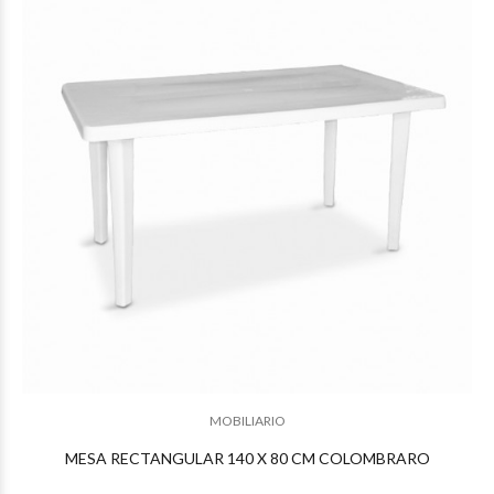
$57.677
59
$56.889
09
MOBILIARIO
MESA RECTANGULAR 140 X 80 CM COLOMBRARO