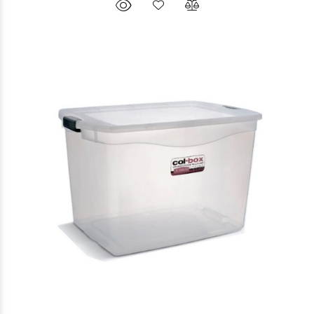
$27.793
49