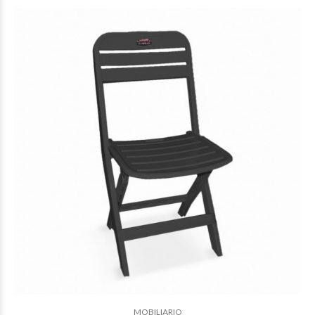
$19.646
10
$19.480
85
MOBILIARIO