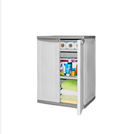
$126.276
80
$101.247
10