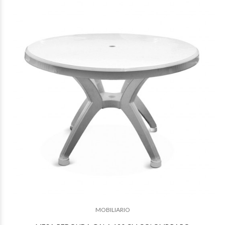
$74.185
62
$62.463
33
MOBILIARIO