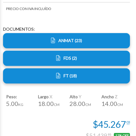
PRECIO CON IVA INCLUÍDO
$9.600
$14.673
$3.462
$16.860
43
34
46
70
DOCUMENTOS:
ANMAT (23)
FDS (2)
FT (18)
Peso:
Largo
X
Alto
Y
Ancho
Z
5.00
18.00
28.00
14.00
KG
CM
CM
CM
$
45.267
03
$51.439
81
12% OFF