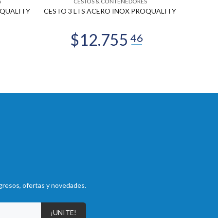
S
CESTOS & CONTENEDORES
OQUALITY
CESTO 3 LTS ACERO INOX PROQUALITY
CESTO
gresos, ofertas y novedades.
¡UNITE!