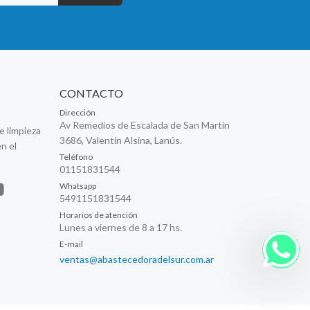
CONTACTO
Dirección
Av Remedios de Escalada de San Martin
e limpieza
3686, Valentín Alsina, Lanús.
n el
Teléfono
01151831544
Whatsapp
5491151831544
Horarios de atención
Lunes a viernes de 8 a 17 hs.
E-mail
ventas@abastecedoradelsur.com.ar