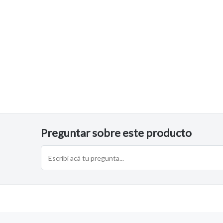
$48.680
$23.123
$17.998
49
10
75
Preguntar sobre este producto