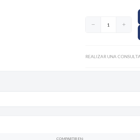
$12.755
$35.791
$74.185
46
80
62
REALIZAR UNA CONSULT
COMPARTIR EN: