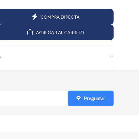
$9.443
$8.385
$48.680
88
15
4
COMPRA DIRECTA
AGREGAR AL CARRITO
A
Preguntar