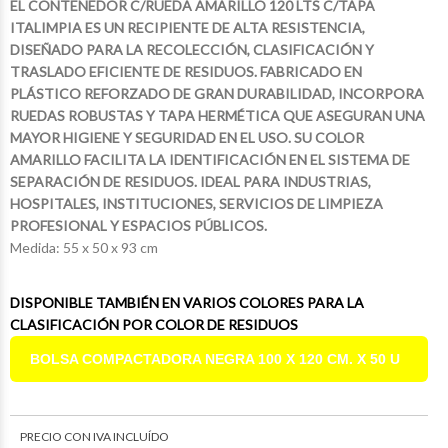
EL CONTENEDOR C/RUEDA AMARILLO 120 LTS C/TAPA
ITALIMPIA ES UN RECIPIENTE DE ALTA RESISTENCIA,
DISEÑADO PARA LA RECOLECCIÓN, CLASIFICACIÓN Y
TRASLADO EFICIENTE DE RESIDUOS. FABRICADO EN
PLÁSTICO REFORZADO DE GRAN DURABILIDAD, INCORPORA
RUEDAS ROBUSTAS Y TAPA HERMÉTICA QUE ASEGURAN UNA
MAYOR HIGIENE Y SEGURIDAD EN EL USO. SU COLOR
AMARILLO FACILITA LA IDENTIFICACIÓN EN EL SISTEMA DE
SEPARACIÓN DE RESIDUOS. IDEAL PARA INDUSTRIAS,
$17.998
$12.755
75
46
$48.680
$23.123
49
10
HOSPITALES, INSTITUCIONES, SERVICIOS DE LIMPIEZA
PROFESIONAL Y ESPACIOS PÚBLICOS.
Medida: 55 x 50 x 93 cm
DISPONIBLE TAMBIÉN EN VARIOS COLORES PARA LA
CLASIFICACIÓN POR COLOR DE RESIDUOS
BOLSA COMPACTADORA NEGRA 100 X 120 CM. X 50 U
PRECIO CON IVA INCLUÍDO