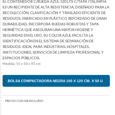
EL CONTENEDOR C/RUEDA AZUL 120 LTS C/TAPA ITALIMPIA
ES UN RECIPIENTE DE ALTA RESISTENCIA, DISEÑADO PARA LA
RECOLECCIÓN, CLASIFICACIÓN Y TRASLADO EFICIENTE DE
RESIDUOS. FABRICADO EN PLÁSTICO REFORZADO DE GRAN
DURABILIDAD, INCORPORA RUEDAS ROBUSTAS Y TAPA
HERMÉTICA QUE ASEGURAN UNA MAYOR HIGIENE Y
SEGURIDAD EN EL USO. SU COLOR AZUL FACILITA LA
IDENTIFICACIÓN EN EL SISTEMA DE SEPARACIÓN DE
RESIDUOS. IDEAL PARA INDUSTRIAS, HOSPITALES,
INSTITUCIONES, SERVICIOS DE LIMPIEZA PROFESIONAL Y
ESPACIOS PÚBLICOS.
Medida: 55 x 50 x 93 cm
$17.998
$12.755
75
46
$48.680
$23.123
49
10
BOLSA COMPACTADORA NEGRA 100 X 120 CM. X 50 U
PRECIO CON IVA INCLUÍDO