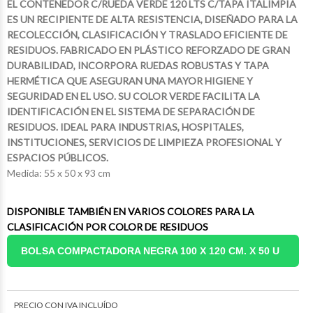
EL CONTENEDOR C/RUEDA VERDE 120 LTS C/TAPA ITALIMPIA
ES UN RECIPIENTE DE ALTA RESISTENCIA, DISEÑADO PARA LA
RECOLECCIÓN, CLASIFICACIÓN Y TRASLADO EFICIENTE DE
RESIDUOS. FABRICADO EN PLÁSTICO REFORZADO DE GRAN
DURABILIDAD, INCORPORA RUEDAS ROBUSTAS Y TAPA
HERMÉTICA QUE ASEGURAN UNA MAYOR HIGIENE Y
SEGURIDAD EN EL USO. SU COLOR VERDE FACILITA LA
IDENTIFICACIÓN EN EL SISTEMA DE SEPARACIÓN DE
RESIDUOS. IDEAL PARA INDUSTRIAS, HOSPITALES,
INSTITUCIONES, SERVICIOS DE LIMPIEZA PROFESIONAL Y
ESPACIOS PÚBLICOS.
Medida: 55 x 50 x 93 cm
DISPONIBLE TAMBIÉN EN VARIOS COLORES PARA LA
CLASIFICACIÓN POR COLOR DE RESIDUOS
$17.998
$12.755
75
46
$45.924
$23.123
99
10
BOLSA COMPACTADORA NEGRA 100 X 120 CM. X 50 U
PRECIO CON IVA INCLUÍDO