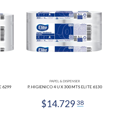
PAPEL & DISPENSER
E 6299
P. HIGIENICO 4 U X 300 MTS ELITE 6130
SERVI