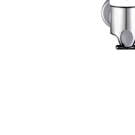
$25.008
$19.172
$15.554
33
72
62