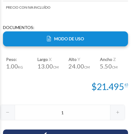
PRECIO CON IVA INCLUÍDO
DOCUMENTOS:
MODO DE USO
Peso:
Largo
X
Alto
Y
Ancho
Z
1.00
13.00
24.00
5.50
KG
CM
CM
CM
$
21.495
65