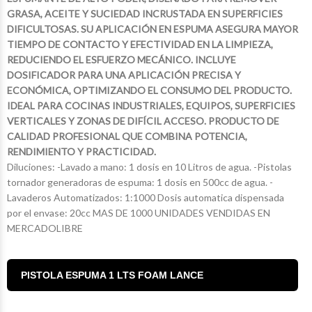
GRASA, ACEITE Y SUCIEDAD INCRUSTADA EN SUPERFICIES
DIFICULTOSAS. SU APLICACIÓN EN ESPUMA ASEGURA MAYOR
TIEMPO DE CONTACTO Y EFECTIVIDAD EN LA LIMPIEZA,
REDUCIENDO EL ESFUERZO MECÁNICO. INCLUYE
DOSIFICADOR PARA UNA APLICACIÓN PRECISA Y
ECONÓMICA, OPTIMIZANDO EL CONSUMO DEL PRODUCTO.
IDEAL PARA COCINAS INDUSTRIALES, EQUIPOS, SUPERFICIES
VERTICALES Y ZONAS DE DIFÍCIL ACCESO. PRODUCTO DE
CALIDAD PROFESIONAL QUE COMBINA POTENCIA,
RENDIMIENTO Y PRACTICIDAD.
Diluciones: -Lavado a mano: 1 dosis en 10 Litros de agua. -Pistolas
tornador generadoras de espuma: 1 dosis en 500cc de agua. -
Lavaderos Automatizados: 1:1000 Dosis automatica dispensada
por el envase: 20cc MAS DE 1000 UNIDADES VENDIDAS EN
MERCADOLIBRE
$9.600
$14.673
$3.462
$16.860
43
34
46
70
PISTOLA ESPUMA 1 LTS FOAM LANCE