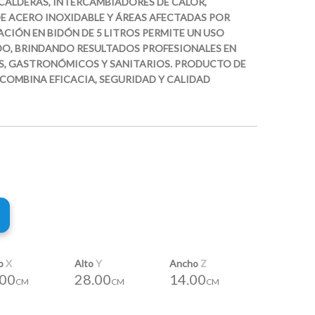
 CALDERAS, INTERCAMBIADORES DE CALOR,
 DE ACERO INOXIDABLE Y ÁREAS AFECTADAS POR
ACIÓN EN BIDÓN DE 5 LITROS PERMITE UN USO
O, BRINDANDO RESULTADOS PROFESIONALES EN
S, GASTRONÓMICOS Y SANITARIOS. PRODUCTO DE
COMBINA EFICACIA, SEGURIDAD Y CALIDAD
go
X
Alto
Y
Ancho
Z
.00
28.00
14.00
CM
CM
CM