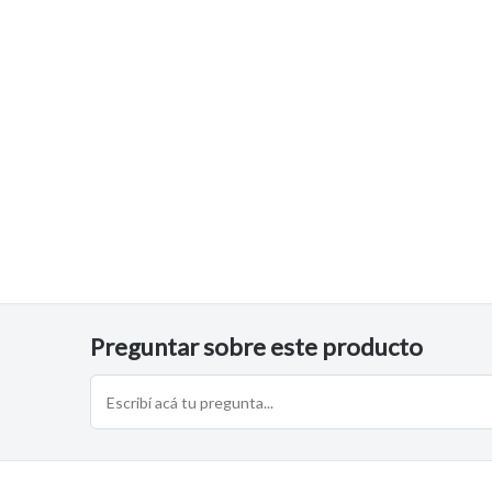
$9.600
$14.673
$3.462
43
34
46
Preguntar sobre este producto