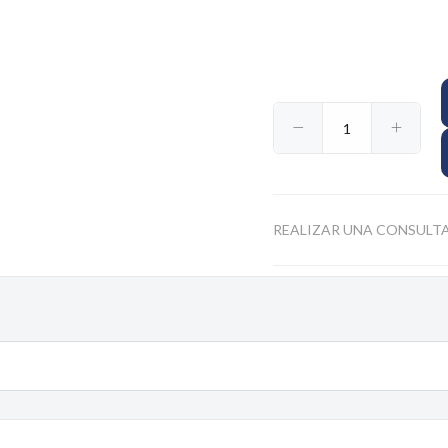
$16.860
$117.850
$1.894
70
62
09
REALIZAR UNA CONSULT