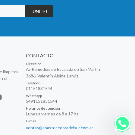
¡UNITE!
CONTACTO
Dirección
Av Remedios de Escalada de San Martin
e limpieza
3686, Valentín Alsina, Lanús.
n el
Teléfono
01151831544
Whatsapp
5491151831544
Horarios de atención
Lunes a viernes de 8 a 17 hs.
E-mail
ventas@abastecedoradelsur.com.ar