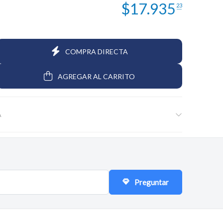
$
17.935
23
$4.019
$1.567
$9.600
14
52
43
COMPRA DIRECTA
AGREGAR AL CARRITO
A
Preguntar