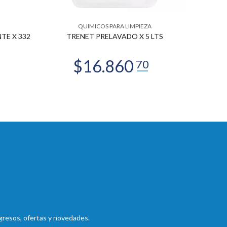
QUIMICOS PARA LIMPIEZA
TE X 332
TRENET PRELAVADO X 5 LTS
ALTA VE
gresos, ofertas y novedades.