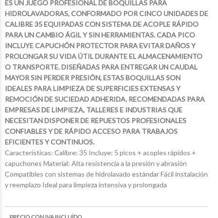
ES UN JUEGO PROFESIONAL DE BOQUILLAS PARA
HIDROLAVADORAS, CONFORMADO POR CINCO UNIDADES DE
CALIBRE 35 EQUIPADAS CON SISTEMA DE ACOPLE RÁPIDO
PARA UN CAMBIO ÁGIL Y SIN HERRAMIENTAS. CADA PICO
INCLUYE CAPUCHÓN PROTECTOR PARA EVITAR DAÑOS Y
PROLONGAR SU VIDA ÚTIL DURANTE EL ALMACENAMIENTO
O TRANSPORTE. DISEÑADAS PARA ENTREGAR UN CAUDAL
MAYOR SIN PERDER PRESIÓN, ESTAS BOQUILLAS SON
IDEALES PARA LIMPIEZA DE SUPERFICIES EXTENSAS Y
REMOCIÓN DE SUCIEDAD ADHERIDA. RECOMENDADAS PARA
EMPRESAS DE LIMPIEZA, TALLERES E INDUSTRIAS QUE
NECESITAN DISPONER DE REPUESTOS PROFESIONALES
CONFIABLES Y DE RÁPIDO ACCESO PARA TRABAJOS
EFICIENTES Y CONTINUOS.
Características: Calibre: 35 Incluye: 5 picos + acoples rápidos +
$188.063
$188.063
$188.063
04
04
04
capuchones Material: Alta resistencia a la presión y abrasión
$188.063
04
Compatibles con sistemas de hidrolavado estándar Fácil instalación
y reemplazo Ideal para limpieza intensiva y prolongada
PRECIO CON IVA INCLUÍDO