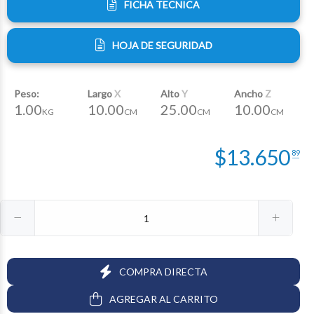
FICHA TECNICA
HOJA DE SEGURIDAD
Peso:
Largo
X
Alto
Y
Ancho
Z
1.00
10.00
25.00
10.00
KG
CM
CM
CM
$
13.650
89
COMPRA DIRECTA
AGREGAR AL CARRITO