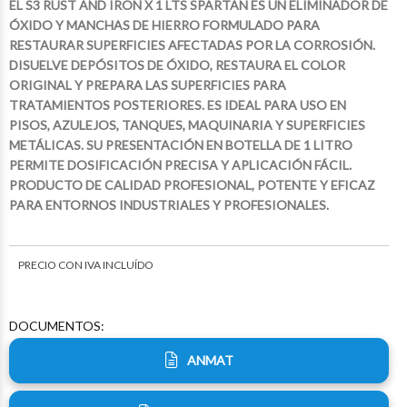
EL S3 RUST AND IRON X 1 LTS SPARTAN ES UN ELIMINADOR DE
ÓXIDO Y MANCHAS DE HIERRO FORMULADO PARA
RESTAURAR SUPERFICIES AFECTADAS POR LA CORROSIÓN.
DISUELVE DEPÓSITOS DE ÓXIDO, RESTAURA EL COLOR
ORIGINAL Y PREPARA LAS SUPERFICIES PARA
TRATAMIENTOS POSTERIORES. ES IDEAL PARA USO EN
PISOS, AZULEJOS, TANQUES, MAQUINARIA Y SUPERFICIES
METÁLICAS. SU PRESENTACIÓN EN BOTELLA DE 1 LITRO
PERMITE DOSIFICACIÓN PRECISA Y APLICACIÓN FÁCIL.
PRODUCTO DE CALIDAD PROFESIONAL, POTENTE Y EFICAZ
PARA ENTORNOS INDUSTRIALES Y PROFESIONALES.
PRECIO CON IVA INCLUÍDO
DOCUMENTOS:
ANMAT
$9.600
$14.673
$3.462
$16.860
43
34
46
70