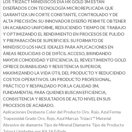
LOS TRIZACT MINIDISCOS DIA HX GOLD 3M ESTÁN
DISEÑADOS CON TECNOLOGÍA MICROREPLICADA QUE
GARANTIZA UN CORTE CONSTANTE, CONTROLADO Y DE
ALTA PRECISIÓN. SU INNOVADOR DISEÑO PERMITE OBTENER
UN ACABADO UNIFORME, REDUCIENDO TIEMPO DE TRABAJO
Y OPTIMIZANDO EL RENDIMIENTO EN PROCESOS DE PULIDO
Y PREPARACIÓN DE SUPERFICIES. SU FORMATO DE
MINIDISCO LOS HACE IDEALES PARA APLICACIONES EN
ÁREAS REDUCIDAS O DE DIFÍCIL ACCESO, BRINDANDO
MAYOR COMODIDAD Y EFICIENCIA. EL REVESTIMIENTO GOLD
OFRECE DURABILIDAD Y RESISTENCIA SUPERIOR,
MAXIMIZANDO LA VIDA ÚTIL DEL PRODUCTO Y REDUCIENDO
COSTOS OPERATIVOS. UN PRODUCTO PROFESIONAL,
PRÁCTICO Y RESPALDADO POR LA CALIDAD 3M,
FUNDAMENTAL PARA QUIENES BUSCAN EFICIENCIA,
CONSISTENCIA Y RESULTADOS DE ALTO NIVEL EN SUS
PROCESOS DE ACABADO.
Aplicaciones Desbaste Color del Producto Oro, Rojo, Azul Forma
Trapezoidal Grado Oro, Rojo, Azul Marcas Trizact™ Material
Abrasivo de diamante Tipo de Mineral Diamante Tipo de Producto
$185.871
$69.803
$60.433
03
45
40
Trizact Unidades por Kit 16.0 Pads