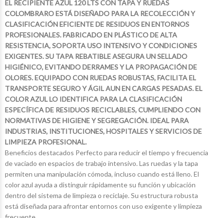
EL RECIPIENTE AZUL 120 LTS CON TAPA Y RUEDAS
COLOMBRARO ESTÁ DISEÑADO PARA LA RECOLECCIÓN Y
CLASIFICACIÓN EFICIENTE DE RESIDUOS EN ENTORNOS
PROFESIONALES. FABRICADO EN PLÁSTICO DE ALTA
RESISTENCIA, SOPORTA USO INTENSIVO Y CONDICIONES
EXIGENTES. SU TAPA REBATIBLE ASEGURA UN SELLADO
HIGIÉNICO, EVITANDO DERRAMES Y LA PROPAGACIÓN DE
OLORES. EQUIPADO CON RUEDAS ROBUSTAS, FACILITA EL
TRANSPORTE SEGURO Y ÁGIL AUN EN CARGAS PESADAS. EL
COLOR AZUL LO IDENTIFICA PARA LA CLASIFICACIÓN
ESPECÍFICA DE RESIDUOS RECICLABLES, CUMPLIENDO CON
NORMATIVAS DE HIGIENE Y SEGREGACIÓN. IDEAL PARA
INDUSTRIAS, INSTITUCIONES, HOSPITALES Y SERVICIOS DE
LIMPIEZA PROFESIONAL.
Beneficios destacados Perfecto para reducir el tiempo y frecuencia
de vaciado en espacios de trabajo intensivo. Las ruedas y la tapa
permiten una manipulación cómoda, incluso cuando está lleno. El
color azul ayuda a distinguir rápidamente su función y ubicación
dentro del sistema de limpieza o reciclaje. Su estructura robusta
está diseñada para afrontar entornos con uso exigente y limpieza
$17.998
$12.755
75
46
$45.924
$23.123
99
10
frecuente.