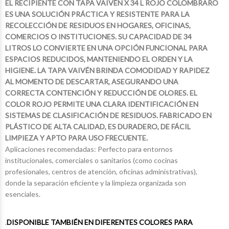
EL RECIPIENTE CON TAPA VAIVÉN X 34 L ROJO COLOMBRARO
ES UNA SOLUCIÓN PRÁCTICA Y RESISTENTE PARA LA
RECOLECCIÓN DE RESIDUOS EN HOGARES, OFICINAS,
COMERCIOS O INSTITUCIONES. SU CAPACIDAD DE 34
LITROS LO CONVIERTE EN UNA OPCIÓN FUNCIONAL PARA
ESPACIOS REDUCIDOS, MANTENIENDO EL ORDEN Y LA
HIGIENE. LA TAPA VAIVÉN BRINDA COMODIDAD Y RAPIDEZ
AL MOMENTO DE DESCARTAR, ASEGURANDO UNA
CORRECTA CONTENCIÓN Y REDUCCIÓN DE OLORES. EL
COLOR ROJO PERMITE UNA CLARA IDENTIFICACIÓN EN
SISTEMAS DE CLASIFICACIÓN DE RESIDUOS. FABRICADO EN
PLÁSTICO DE ALTA CALIDAD, ES DURADERO, DE FÁCIL
LIMPIEZA Y APTO PARA USO FRECUENTE.
Aplicaciones recomendadas: Perfecto para entornos
institucionales, comerciales o sanitarios (como cocinas
profesionales, centros de atención, oficinas administrativas),
donde la separación eficiente y la limpieza organizada son
esenciales.
$17.998
$12.755
75
46
$48.680
$23.123
49
10
.
DISPONIBLE TAMBIÉN EN DIFERENTES COLORES PARA