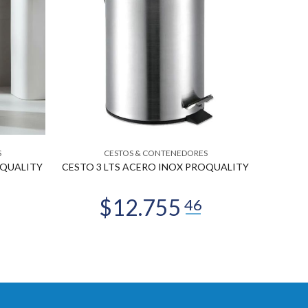
S
CESTOS & CONTENEDORES
OQUALITY
CESTO 3 LTS ACERO INOX PROQUALITY
CESTO