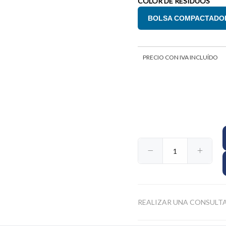
COLOR DE RESIDUOS
BOLSA COMPACTADORA
PRECIO CON IVA INCLUÍDO
$12.755
$35.791
$69.986
46
80
44
REALIZAR UNA CONSULT