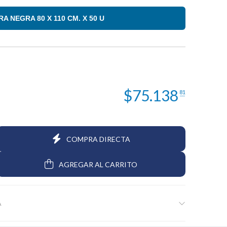
 NEGRA 80 X 110 CM. X 50 U
$8.909
$7.910
$45.924
31
52
9
$
75.138
81
COMPRA DIRECTA
AGREGAR AL CARRITO
A