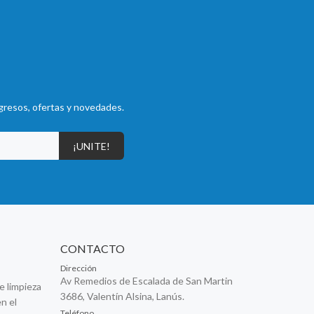
gresos, ofertas y novedades.
¡UNITE!
CONTACTO
Dirección
Av Remedios de Escalada de San Martin
e limpieza
3686, Valentín Alsina, Lanús.
n el
Teléfono