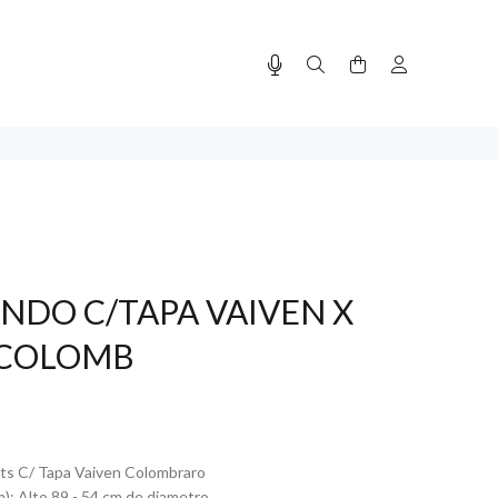
ONDO C/TAPA VAIVEN X
L COLOMB
ts C/ Tapa Vaiven Colombraro
): Alto 89 - 54 cm de diametro