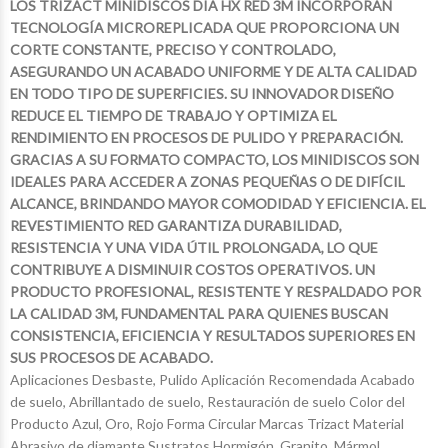
LOS TRIZACT MINIDISCOS DIA HX RED 3M INCORPORAN
TECNOLOGÍA MICROREPLICADA QUE PROPORCIONA UN
CORTE CONSTANTE, PRECISO Y CONTROLADO,
ASEGURANDO UN ACABADO UNIFORME Y DE ALTA CALIDAD
EN TODO TIPO DE SUPERFICIES. SU INNOVADOR DISEÑO
REDUCE EL TIEMPO DE TRABAJO Y OPTIMIZA EL
RENDIMIENTO EN PROCESOS DE PULIDO Y PREPARACIÓN.
GRACIAS A SU FORMATO COMPACTO, LOS MINIDISCOS SON
IDEALES PARA ACCEDER A ZONAS PEQUEÑAS O DE DIFÍCIL
ALCANCE, BRINDANDO MAYOR COMODIDAD Y EFICIENCIA. EL
REVESTIMIENTO RED GARANTIZA DURABILIDAD,
RESISTENCIA Y UNA VIDA ÚTIL PROLONGADA, LO QUE
CONTRIBUYE A DISMINUIR COSTOS OPERATIVOS. UN
PRODUCTO PROFESIONAL, RESISTENTE Y RESPALDADO POR
LA CALIDAD 3M, FUNDAMENTAL PARA QUIENES BUSCAN
CONSISTENCIA, EFICIENCIA Y RESULTADOS SUPERIORES EN
SUS PROCESOS DE ACABADO.
Aplicaciones Desbaste, Pulido Aplicación Recomendada Acabado
de suelo, Abrillantado de suelo, Restauración de suelo Color del
Producto Azul, Oro, Rojo Forma Circular Marcas Trizact Material
Abrasivo de diamante Sustratos Hormigón, Granito, Mármol,