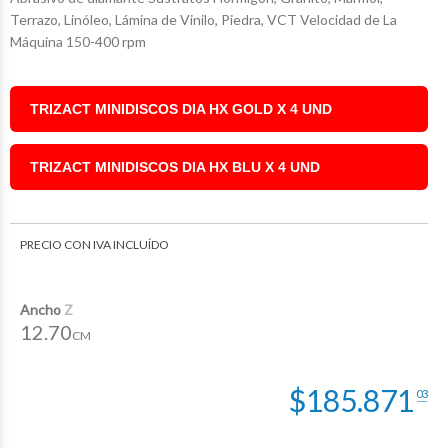
Terrazo, Linóleo, Lámina de Vinilo, Piedra, VCT Velocidad de La
Máquina 150-400 rpm
$185.871
$69.803
$60.433
03
45
40
TRIZACT MINIDISCOS DIA HX GOLD X 4 UND
TRIZACT MINIDISCOS DIA HX BLU X 4 UND
PRECIO CON IVA INCLUÍDO
Ancho
Z
12.70
CM
$
185.871
03